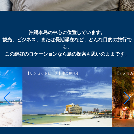
沖縄本島の中心に位置しています。
観光、ビジネス、または長期滞在など、どんな目的の旅行で
も、
この絶好のロケーションなら島の探索も思いのままです。
分
【サンセットビーチ】車で約4分
【アメリカ